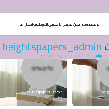
الرئيسية
من نحن
المركز الاعلامي
التوظيف
اتصل بنا
ت
heightspapers_admin
الرئيسية
/
أرشيف لـ heightspapers_admin
hei
heightspapers_admin