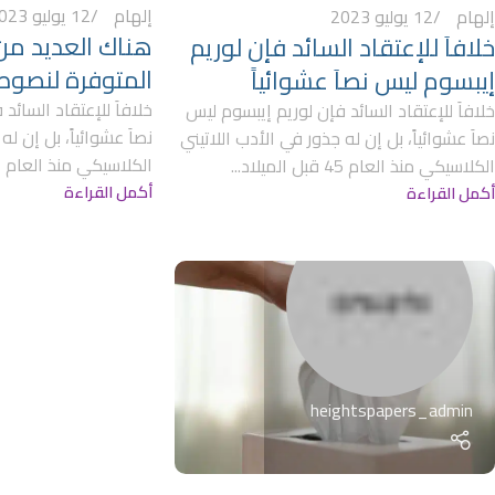
إلهام
12 يوليو 2023
إلهام
12 يوليو 2023
هناك العديد من 
خلافاَ للإعتقاد السائد فإن لوريم
المتوفرة لنصوص
إيبسوم ليس نصاَ عشوائياً
خلافاَ للإعتقاد السائد
خلافاَ للإعتقاد السائد فإن لوريم إيبسوم ليس
نصاَ عشوائياً، بل إن له
نصاَ عشوائياً، بل إن له جذور في الأدب اللاتيني
الكلاسيكي منذ العام 45 قبل الميلاد...
الكلاسيكي منذ العام 45 قبل الميلاد...
أكمل القراءة
أكمل القراءة
Facebook
X
Instagram
heightspapers_admin
YouTube
linkedin