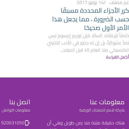
غير مصنف
14 يونيو 2017
كرر الأجزاء المحددة مسبقًا
حسب الضرورة ، مما يجعل هذا
الأمر الأول صحيحًا
خلافاَ للإعتقاد السائد فإن لوريم إيبسوم ليس
نصاَ عشوائياً، بل إن له جذور في الأدب اللاتيني
الكلاسيكي منذ العام 45 قبل الميلاد...
أكمل القراءة
معلومات عنا
اتصل بنا
شركة قمم للمنتجات الورقية
معلومات التواصل
هناك حقيقة مثبتة منذ زمن طويل وهي أن
920031050