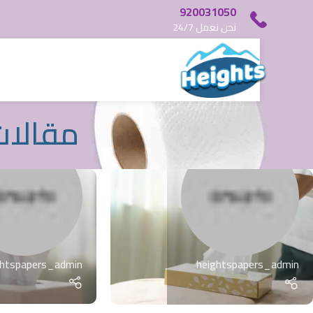
920031050
نحن نعمل 24/7
مقالا
ghtspapers_admin
heightspapers_admin