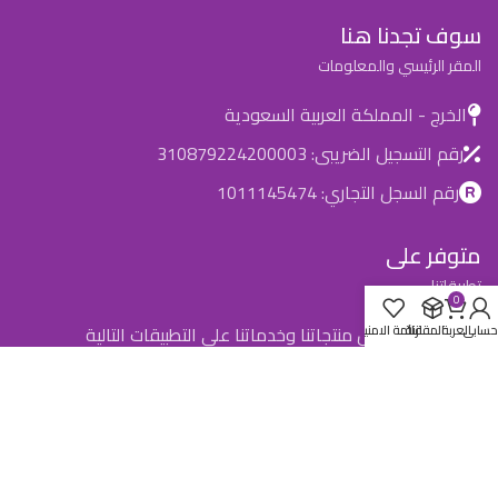
سوف تجدنا هنا
المقر الرئيسي والمعلومات
الخرج - المملكة العربية السعودية
رقم التسجيل الضريبى: 310879224200003
رقم السجل التجاري: 1011145474
متوفر على
تطبيقاتنا
0
يمكنك أيضًا عرض منتجاتنا وخدماتنا على التطبيقات التالية
حسابي
العربة
المقارنة
قائمة الامنيات