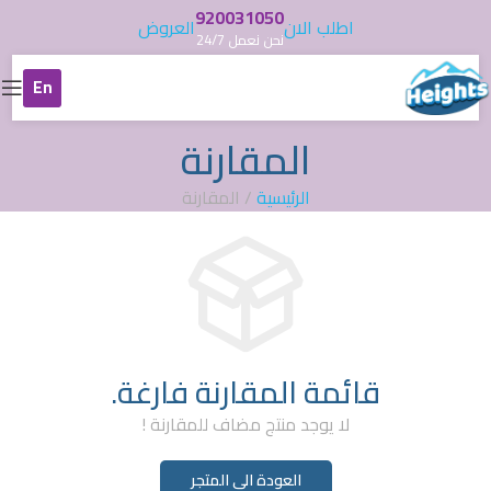
920031050
اطلب الان
العروض
نحن نعمل 24/7
En
المقارنة
الرئيسية
/
المقارنة
قائمة المقارنة فارغة.
لا يوجد منتج مضاف للمقارنة !
العودة الى المتجر