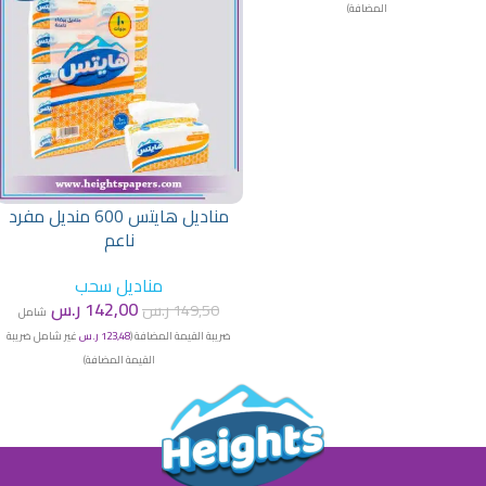
المضافة)
مناديل هايتس 600 منديل مفرد
ناعم
مناديل سحب
142,00
ر.س
149,50
ر.س
شامل
ضريبة القيمة المضافة (
123,48
ر.س
غير شامل ضريبة
القيمة المضافة)