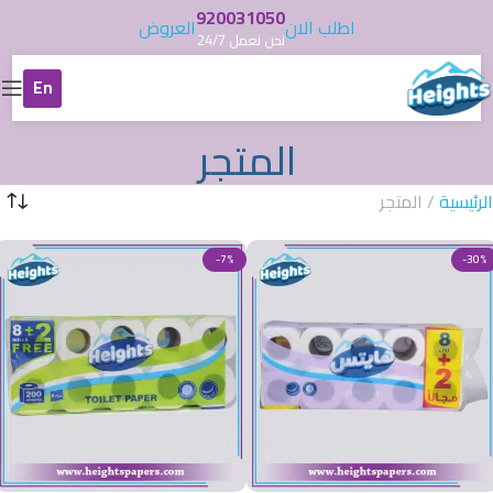
920031050
اطلب الان
العروض
نحن نعمل 24/7
En
المتجر
الرئيسية
/
المتجر
-7%
-30%